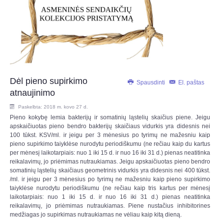
Dėl pieno supirkimo
Spausdinti
El. paštas
atnaujinimo
Paskelbta: 2018 m. kovo 27 d.
Pieno kokybę lemia bakterijų ir somatinių ląstelių skaičius piene. Jeigu
apskaičiuotas pieno bendro bakterijų skaičiaus vidurkis yra didesnis nei
100 tūkst. KSV/ml. ir jeigu per 3 mėnesius po tyrimų ne mažesniu kaip
pieno supirkimo taiyklėse nurodytu periodiškumu (ne rečiau kaip du kartus
per mėnesį laikotarpiais: nuo 1 iki 15 d. ir nuo 16 iki 31 d.) pienas neatitinka
reikalavimų, jo priėmimas nutraukiamas. Jeigu apskaičiuotas pieno bendro
somatinių ląstelių skaičiaus geometrinis vidurkis yra didesnis nei 400 tūkst.
/ml. ir jeigu per 3 mėnesius po tyrimų ne mažesniu kaip pieno supirkimo
taiyklėse nurodytu periodiškumu (ne rečiau kaip tris kartus per mėnesį
laikotarpiais: nuo 1 iki 15 d. ir nuo 16 iki 31 d.) pienas neatitinka
reikalavimų, jo priėmimas nutraukiamas. Piene nustačius inhibitorines
medžiagas jo supirkimas nutraukiamas ne vėliau kaip kitą dieną.