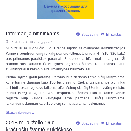
Informacija bitininkams
Spausdinti
El. paštas
Paskelbta: 2018 m. rugpjūčio 1 d.
Nuo 2018 m. rugpjūčio 1 d. Utenos rajono savivaldybės administracijos
Kaimo ir bendruomenių reikalų skyriuje (Utena, Utenio a. 4 - 319, 320 kab.)
bus priimamos paraiškos paramai už papildomą bičių maitinimą gauti. Ši
parama bus skiriama iš Valstybės pagalbos žemės ūkiui, maisto ūkiui,
žuvininkystei ir kaimo plėtrai ir valstybės biudžeto lėšų.
Būtina sąlyga gauti paramą. Parama bus skiriama tiems bičių laikytojams,
kurie turi ne daugiau kaip 150 bičių šeimų. Siekiantys paramos bitininkai
turi būti deklaravę savo laikomų bičių šeimų skaičių Ūkinių gyvūnų registre
ir būti įsiregistravę Lietuvos Respublikos žemės ūkio ir kaimo verslo
registre kaip valdos valdytojai arba partneriai. Bičių laikytojams,
laikantiems daugiau kaip 150 bičių šeimų, parama neskiriama.
Skaityti daugiau...
2018 m. birželio 16 d.
Spausdinti
El. paštas
kraštiečių šventė Kuktiškėse