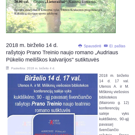
2018 m. birželio 14 d.
Spausdinti
El. paštas
rašytojo Prano Treinio naujo romano „Audriaus
Pūkelio meiliškos kalvarijos" sutiktuvės
Paskelbta: 2018 m. birželio 4 d.
2018 m. birželio
14 d. 17 val.
Utenos A. ir M.
Miškinių viešosios
bibliotekos
(Maironio g. 12)
konferencijų
salėje vyks
kuktiškėno, 90-ąjį
pavasarį
švenčiančio