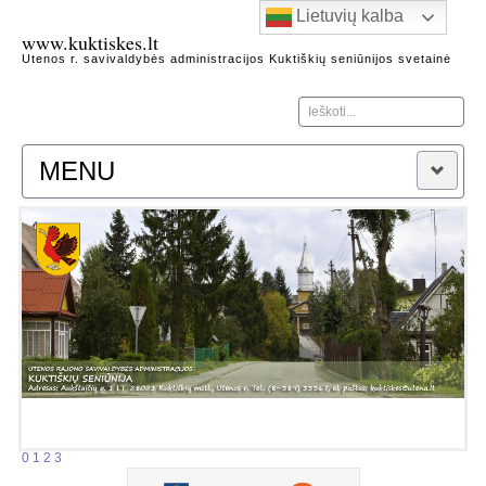
Lietuvių kalba
www.kuktiskes.lt
Utenos r. savivaldybės administracijos Kuktiškių seniūnijos svetainė
Ieškoti...
MENU
Naujienos
Apie seniūniją
Kontaktai
Heraldika
Kuktiškių seniūnijos garbės piliečiai
Kuktiškių kraštas
Architektūros, gamtos, istorijos paminklai
Žymūs Kuktiškių krašto žmonės
Kuktiškių istorijos fragmentai
0
1
2
3