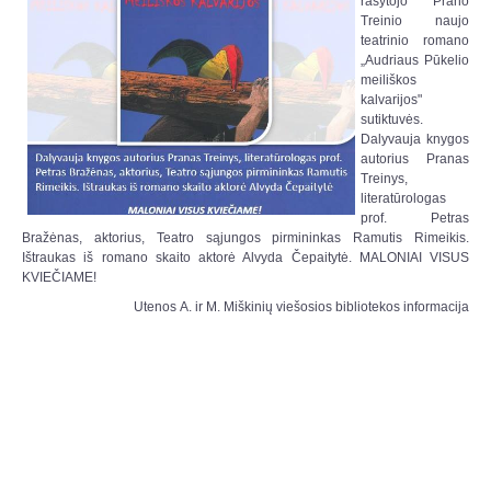
rašytojo Prano
Treinio naujo
teatrinio romano
„Audriaus Pūkelio
meiliškos
kalvarijos"
sutiktuvės.
Dalyvauja knygos
autorius Pranas
Treinys,
literatūrologas
prof. Petras
Bražėnas, aktorius, Teatro sąjungos pirmininkas Ramutis Rimeikis.
Ištraukas iš romano skaito aktorė Alvyda Čepaitytė. MALONIAI VISUS
KVIEČIAME!
Utenos A. ir M. Miškinių viešosios bibliotekos informacija