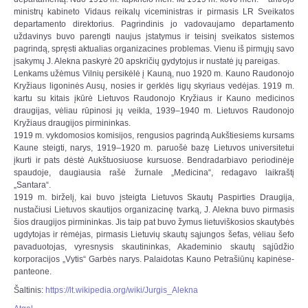
ministrų kabineto Vidaus reikalų viceministras ir pirmasis LR Sveikatos
departamento direktorius. Pagrindinis jo vadovaujamo departamento
uždavinys buvo parengti naujus įstatymus ir teisinį sveikatos sistemos
pagrindą, spręsti aktualias organizacines problemas. Vienu iš pirmųjų savo
įsakymų J. Alekna paskyrė 20 apskričių gydytojus ir nustatė jų pareigas.
Lenkams užėmus Vilnių persikėlė į Kauną, nuo 1920 m. Kauno Raudonojo
Kryžiaus ligoninės Ausų, nosies ir gerklės ligų skyriaus vedėjas. 1919 m.
kartu su kitais įkūrė Lietuvos Raudonojo Kryžiaus ir Kauno medicinos
draugijas, vėliau rūpinosi jų veikla, 1939–1940 m. Lietuvos Raudonojo
Kryžiaus draugijos pirmininkas.
1919 m. vykdomosios komisijos, rengusios pagrindą Aukštiesiems kursams
Kaune steigti, narys, 1919–1920 m. paruošė bazę Lietuvos universitetui
įkurti ir pats dėstė Aukštuosiuose kursuose. Bendradarbiavo periodinėje
spaudoje, daugiausia rašė žurnale „Medicina“, redagavo laikraštį
„Santara“.
1919 m. birželį, kai buvo įsteigta Lietuvos Skautų Paspirties Draugija,
nustačiusi Lietuvos skautijos organizacinę tvarką, J. Alekna buvo pirmasis
šios draugijos pirmininkas. Jis taip pat buvo žymus lietuviškosios skautybės
ugdytojas ir rėmėjas, pirmasis Lietuvių skautų sąjungos šefas, vėliau šefo
pavaduotojas, vyresnysis skautininkas, Akademinio skautų sąjūdžio
korporacijos „Vytis“ Garbės narys. Palaidotas Kauno Petrašiūnų kapinėse-
panteone.
Šaltinis:
https://lt.wikipedia.org/wiki/Jurgis_Alekna