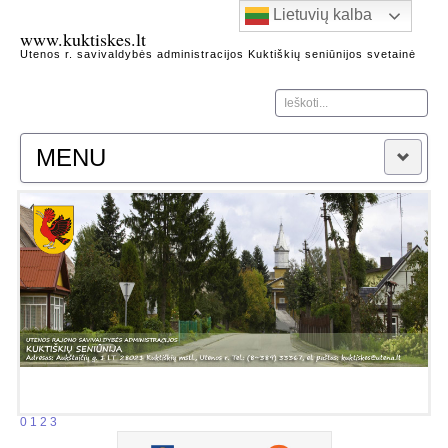
Lietuvių kalba
www.kuktiskes.lt
Utenos r. savivaldybės administracijos Kuktiškių seniūnijos svetainė
Ieškoti...
MENU
Naujienos
Apie seniūniją
Kontaktai
Heraldika
Kuktiškių seniūnijos garbės piliečiai
Kuktiškių kraštas
Architektūros, gamtos, istorijos paminklai
Žymūs Kuktiškių krašto žmonės
Kuktiškių istorijos fragmentai
0
1
2
3