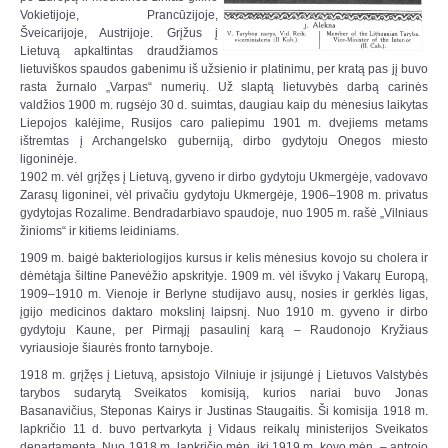
Vokietijoje, Prancūzijoje,
Šveicarijoje, Austrijoje. Grįžus į
Lietuvą apkaltintas draudžiamos
lietuviškos spaudos gabenimu iš užsienio ir platinimu, per kratą pas jį buvo
rasta žurnalo „Varpas“ numerių. Už slaptą lietuvybės darbą carinės
valdžios 1900 m. rugsėjo 30 d. suimtas, daugiau kaip du mėnesius laikytas
Liepojos kalėjime, Rusijos caro paliepimu 1901 m. dvejiems metams
ištremtas į Archangelsko guberniją, dirbo gydytoju Onegos miesto
ligoninėje.
1902 m. vėl grįžęs į Lietuvą, gyveno ir dirbo gydytoju Ukmergėje, vadovavo
Zarasų ligoninei, vėl privačiu gydytoju Ukmergėje, 1906–1908 m. privatus
gydytojas Rozalime. Bendradarbiavo spaudoje, nuo 1905 m. rašė „Vilniaus
žinioms“ ir kitiems leidiniams.
1909 m. baigė bakteriologijos kursus ir kelis mėnesius kovojo su cholera ir
dėmėtąja šiltine Panevėžio apskrityje. 1909 m. vėl išvyko į Vakarų Europą,
1909–1910 m. Vienoje ir Berlyne studijavo ausų, nosies ir gerklės ligas,
įgijo medicinos daktaro mokslinį laipsnį. Nuo 1910 m. gyveno ir dirbo
gydytoju Kaune, per Pirmąjį pasaulinį karą – Raudonojo Kryžiaus
vyriausioje šiaurės fronto tarnyboje.
1918 m. grįžęs į Lietuvą, apsistojo Vilniuje ir įsijungė į Lietuvos Valstybės
tarybos sudarytą Sveikatos komisiją, kurios nariai buvo Jonas
Basanavičius, Steponas Kairys ir Justinas Staugaitis. Ši komisija 1918 m.
lapkričio 11 d. buvo pertvarkyta į Vidaus reikalų ministerijos Sveikatos
departamentą. Nuo 1918 m. lapkričio mėn. iki 1919 m. kovo mėn. – antrojo