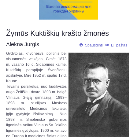
Žymūs Kuktiškių krašto žmonės
Alekna Jurgis
Spausdinti
El. paštas
Gydytojas, knygnešys, politinis bei
visuomenės veikėjas. Gimė: 1873
m. vasario 16 d. Sidabrinės kaime,
Kuktiškių parapijoje Švenčionių
apskrityje. Mirė 1952 m. spalio 17 d.
Kaune.
Tėvams persikėlus, nuo kūdikystės
augo Želtiškių dvare. 1893 m. baigė
Vilniaus 2-ąją gimnaziją. 1893–
1898 m. studijavo Maskvos
universiteto Medicinos fakultete,
įgijo gydytojo išsilavinimą. Nuo
1898 m. Smolensko gubernijos
ligoninės, vėliau Vilniaus Šv. Jokūbo
ligoninės gydytojas. 1900 m. keliavo
po Europą ir medicinos žinias gilino