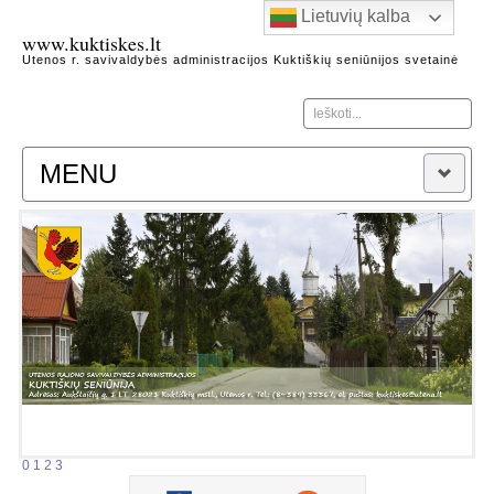
Lietuvių kalba
www.kuktiskes.lt
Utenos r. savivaldybės administracijos Kuktiškių seniūnijos svetainė
Ieškoti...
MENU
Naujienos
Apie seniūniją
Kontaktai
Heraldika
Kuktiškių seniūnijos garbės piliečiai
Kuktiškių kraštas
Architektūros, gamtos, istorijos paminklai
Žymūs Kuktiškių krašto žmonės
Kuktiškių istorijos fragmentai
0
1
2
3