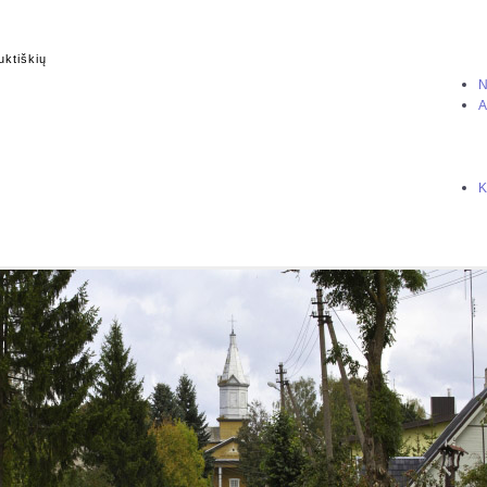
uktiškių
N
A
K