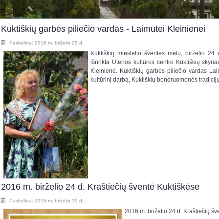
Kuktiškių garbės piliečio vardas - Laimutei Kleinienei
Paskelbta: 2016 m. birželio 25 d.
Kuktiškių miestelio šventės metu, birželio 24 
išrinkta Utenos kultūros centro Kuktiškių skyri
Kleinienė. Kuktiškių garbės piliečio vardas Lai
kultūrinį darbą, Kuktiškių bendruomenės tradicij
2016 m. birželio 24 d. Kraštiečių šventė Kuktiškėse
Paskelbta: 2016 m. birželio 15 d.
2016 m. birželio 24 d. Kraštiečių šv