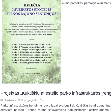
ėjimo pamokas, pamokys akių mankš
Projektas „Kuktiškių miestelio parko infrastruktūros įren
Paskelbta: 2016 m. gegužės 16 d.
Parko infrastruktūros įrengimas buvo labai svarbus tiek Kuktiškių bendruomeninei, t
aktyviam poilsiui. Utenos rajono savivaldybės administracija, atsižvelgdama 