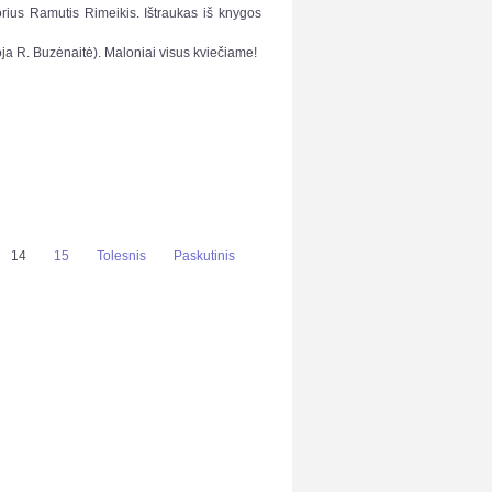
torius Ramutis Rimeikis. Ištraukas iš knygos
a R. Buzėnaitė). Maloniai visus kviečiame!
14
15
Tolesnis
Paskutinis