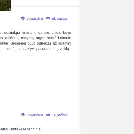
Spausdinti
El. paštas
d. dešimtąja miestelio garbės piliete buvo
aus kultūrinių renginių organizatorė Laimutė
mutei Kleinienei buvo suteiktas už ilgametį
ų puoselėjimą ir aktyvią visuomeninę veiklą.
Spausdinti
El. paštas
entės Kuktiškėse renginiai: