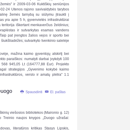
 žemės" ir 2009-03-06 Kuktiškių seniūnijos
1-02-24 Utenos rajono savivaldybės tarybos
linę žemės tarnybą su siūlymu įtraukti į
s yra apie 5 h, gyvenvietės infrastruktūrai
a teritorija iškertant menkaverčius želdinius;
s, praplėstas ir sutvarkytas esamas vandens
. Taip pat įrengtos žalios vejos ir sporto bei
s šiukšliadėžės; sutvarkyto tvenkinio salelėje
tovėje, mažina kaimo gyventojų atskirtį bei
to paraiškos: numatyti darbai įvykdyti 100
 568 945,05 Lt (164777,88 Eur). Projekto
 pagal strategijos „Gyvenimo kokybė kaimo
nfrastruktūros, verslo ir amatų plėtra" 1.1
Duogo
Spausdinti
El. paštas
škinių viešosios bibliotekos (Maironio g. 12)
no Treinio naujos knygos „Duogo užrašai:
vas, literatūros kritikas Stasys Lipskis,