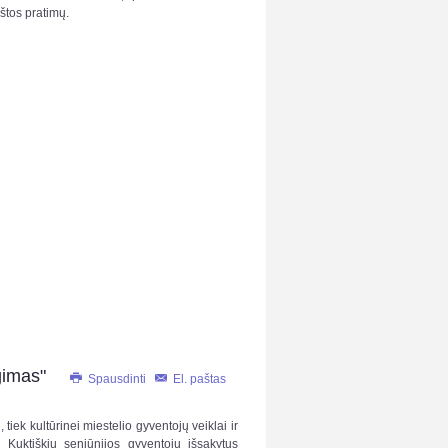
tos pratimų.
gimas"
Spausdinti
El. paštas
iek kultūrinei miestelio gyventojų veiklai ir
į Kuktiškių seniūnijos gyventojų išsakytus