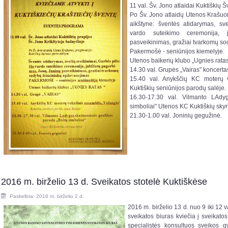
11 val. Šv. Jono atlaidai Kuktiškių 
Po Šv. Jono atlaidų Utenos Krašuon
aikštyne: šventės atidarymas, sve
vardo suteikimo ceremonija, 
pasveikinimas, gražiai tvarkomų s
Pakermošė - seniūnijos kiemelyje.
Utenos baikerių klubo „Ugnies rata
14.30 val. Grupės „Vairas" koncerta
15.40 val. Anykščių KC moterų v
Kuktiškių seniūnijos parodų salėje.
16.30-17.30 val. Vilmanto LAdy
simboliai" Utenos KC Kuktiškių sky
21.30-1.00 val. Joninių gegužinė.
2016 m. birželio 13 d. Sveikatos stotelė Kuktiškėse
Paskelbta: 2016 m. birželio 2 d.
2016 m. birželio 13 d. nuo 9 iki 12
sveikatos biuras kviečia į sveikatos
specialistės konsultuos
sveikos g