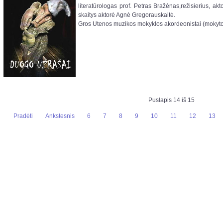
literatūrologas prof. Petras Bražėnas,režisierius, ak
skaitys aktorė Agnė Gregorauskaitė.
Gros Utenos muzikos mokyklos akordeonistai (mokytoj
Puslapis 14 iš 15
Pradėti
Ankstesnis
6
7
8
9
10
11
12
13