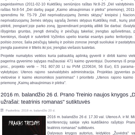
pageidavimus (2011-02-10 Kuktiškių seniūnijos raštas Nr.8-25 „Dėl valstybinės
raštas Nr.8-54 „Dėl darbų pagal „Kaimo atnaujinimas ir plėtra" priemonę), 201
sprendimu Nr. TS-79 „Dėl neprivatizuojamų žemės sklypų" kreipėsi į Naciona
neprivatizuojamų žemės sklypų sąrašą žemės sklypus Kuktiškių mstl., kurių plota
plėtoti, įrengiant joje parko zoną. Įgyvendinant projektą atlikti šie darbai: išvalyt
išlygintas gruntas, įrengti dviračių ir pėsčiųjų takeliai; įrengtas apšvietima
tvenkinys, išvalyti ir sutvirtinti Vyžintos upelio krantai esantys parko teritorijoje
poilsio zonos; šalia pėsčiųjų takelių ir poilsio zonose įrengti suoliukai ir pastatyto
įrengta pavėsinė ir tiltelis iki jos; įrengtas viešasis tualetas.
Projekte numatytos veiklos kuria patrauklią aplinką gyventi ir dirbti kaimo vie
pagerina gyvenimo sąlygas mažiausiai 471 kaimo gyventojui. Duomenys iš projek
proc., projekto vertė – 761 807,00 Lt su PVM (220634, 56 Eur), ES parama-
vykdytojas: Utenos rajono savivaldybės administracija. Projektas įgyventas
vietovėse ir kaimo ekonomikos įvairinimas" I prioriteto „Utenos rajono kaimo i
priemonę „Kaimų atnaujinimas ir plėtra".
2016 m. balandžio 26 d. Prano Treinio naujos knygos „
užrašai: teatrinis romanas" sutiktuvės
Paskelbta: 2016 m. balandžio 20 d.
2016 m. balandžio 26 d. 17.30 val. Utenos A. ir M. Mi
konferencijų salėje vyks kuktiškėno rašytojo Pra
teatrinis romanas" sutiktuvės.
Dalyvaus knygos autorius, leidyklos „Žuvėdra" vado