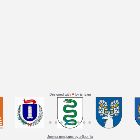
Designed with
❤
by
jsns.eu
Joomla templates by a4joomla