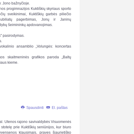
Šv. Jono bažnyčioje.
os progimnazijos Kuktiškių skyriaus sporto
čių sveikinimai, Kuktiškių garbės piliečio
jubiliatų pagerbimas, Jonų ir Janinų
odybų šeimininkų apdovanojimas.
s" pasirodymas.
s.
okalinio ansamblio „Volungės: koncertas
gos skaitmeninės grafikos paroda „Baltų
riaus kieme.
Spausdinti
El. paštas
 val. Utenos rajono savivaldybės Visuomenės
 stotelę prie Kuktiškių seniūnijos, kur
biuro
yvensenos klausimais, praves šiaurietiško